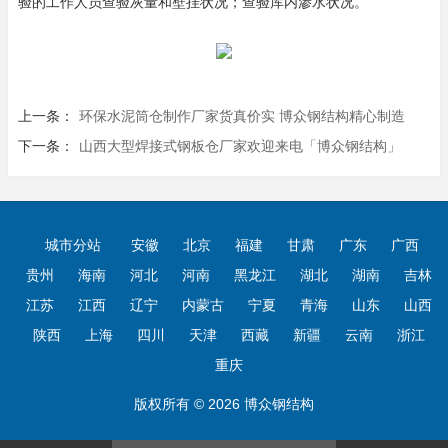
验的工作人员查验灰量和壁挂状况；查验库内渗水状况。
上一条：
环保水泥筒仓制作厂家货真价实 博众钢结构精心制造
下一条：
山西大型焊接式钢板仓厂家欢迎来电「博众钢结构」
城市分站
安徽
北京
福建
甘肃
广东
广西
贵州
海南
河北
河南
黑龙江
湖北
湖南
吉林
江苏
江西
辽宁
内蒙古
宁夏
青海
山东
山西
陕西
上海
四川
天津
西藏
新疆
云南
浙江
重庆
版权所有 © 2026 博众钢结构