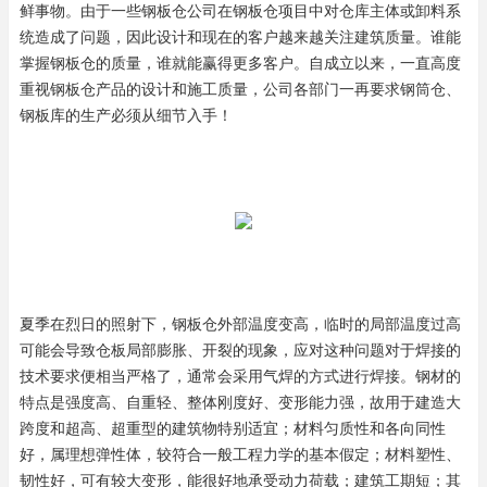
鲜事物。由于一些钢板仓公司在钢板仓项目中对仓库主体或卸料系
统造成了问题，因此设计和现在的客户越来越关注建筑质量。谁能
掌
握钢板仓的质量，谁就能赢得更多客户。自成立以来，一直高度
重视钢板仓产品的设计和施工质量，公司各部门一再要求钢筒仓、
钢板库的生产必须从细节入手！
夏季在烈日的照射下，钢板仓外部温度变高，临时的局部温度过高
可能会导致仓板局部膨胀、开裂的现象，应对这种问题对于焊接的
技术要求便相当严格了，通常会采用气焊的方式进行焊接。钢材的
特
点是强度高、自重轻、整体刚度好、变形能力强，故用于建造大
跨度和超高、超重型的建筑物特别适宜；材料匀质性和各向同性
好，属理想弹性体，较符合一般工程力学的基本假定；材料塑性、
韧性好
，可有较大变形，能很好地承受动力荷载；建筑工期短；其