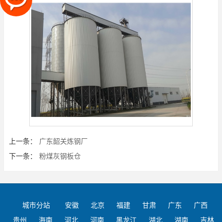
上一条：
广东韶关炼钢厂
下一条：
粉煤灰钢板仓
城市分站
安徽
北京
福建
甘肃
广东
广西
贵州
海南
河北
河南
黑龙江
湖北
湖南
吉林